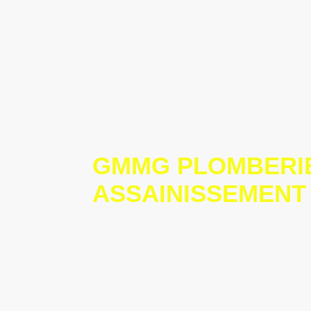
GMMG PLOMBERI
ASSAINISSEMENT
Plombier à Théoule sur mer
Gmmg Plomberie Assainissement, plombier 
d’expérience spécialisé dans les problèmes
canalisations enterrées et diagnostic par ca